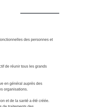
tions
À propos
Nous joindre
 fonctionnelles des personnes et
tif de réunir tous les grands
tive en général auprès des
es organisations.
on et de la santé a été créée.
ans de traitements des