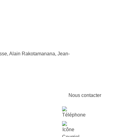
casse, Alain Rakotamanana, Jean-
Nous contacter
514-935-1109
trouvetonsport@civa.