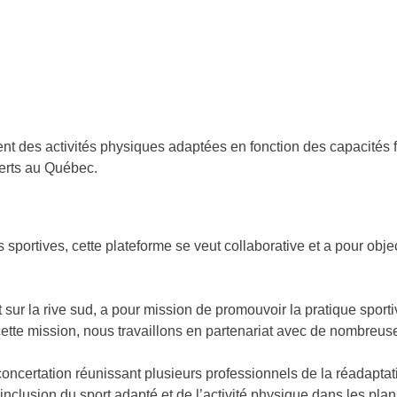
Trouve ton sport
Les Sports
Publica
ment des activités physiques adaptées en fonction des capacités
ferts au Québec.
portives, cette plateforme se veut collaborative et a pour objec
t sur la rive sud, a pour mission de promouvoir la pratique spor
cette mission, nous travaillons en partenariat avec de nombreus
ncertation réunissant plusieurs professionnels de la réadaptati
 l’inclusion du sport adapté et de l’activité physique dans les pl