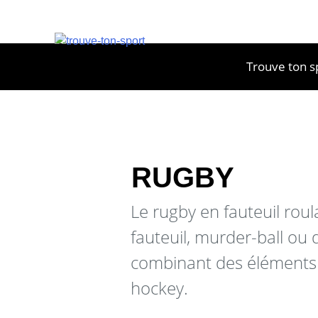
Trouve ton s
RUGBY
Le rugby en fauteuil roul
fauteuil, murder-ball ou
combinant des éléments 
hockey.