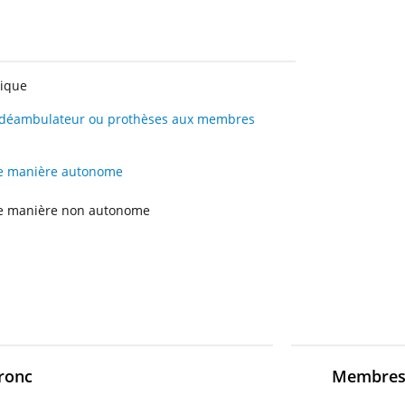
nique
 déambulateur ou prothèses aux
membres
de manière autonome
de manière non autonome
ronc
Membres 