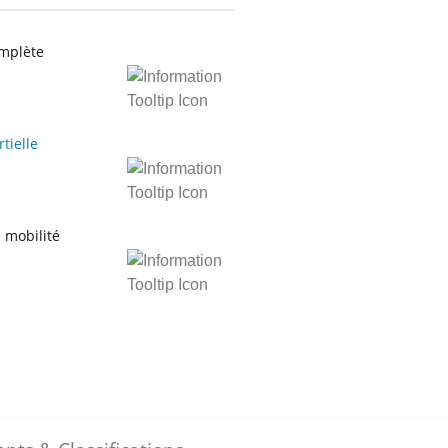
plète
tielle
obilité