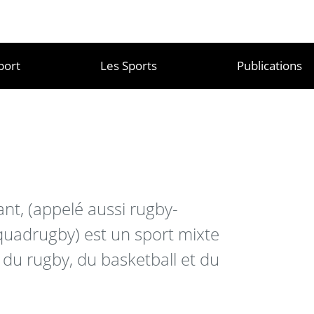
port
Les Sports
Publications
ant, (appelé aussi rugby-
 quadrugby) est un sport mixte
du rugby, du basketball et du